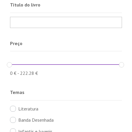
Título do livro
Preço
0
€
-
222.28
€
Temas
Literatura
Banda Desenhada
Infantis e Juvenis