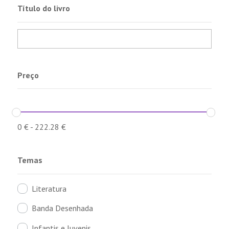
Título do livro
Preço
0
€
-
222.28
€
Temas
Literatura
Banda Desenhada
Infantis e Juvenis