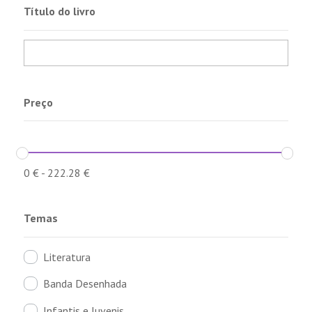
Título do livro
Preço
0
€
-
222.28
€
Temas
Literatura
Banda Desenhada
Infantis e Juvenis