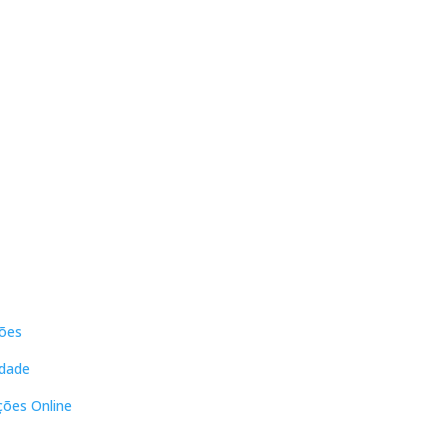
s
Contactos
ões
DNL Convergência
Rua Principal nº39-41, RC Direito,
idade
Loja 2
Vergas
ções Online
3840-555 Sto André de Vagos