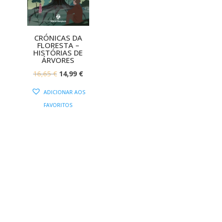
CRÓNICAS DA
FLORESTA –
HISTÓRIAS DE
ÁRVORES
O
O
16,65
€
14,99
€
PREÇO
PREÇO
ADICIONAR AOS
ORIGINAL
ATUAL
FAVORITOS
ERA:
É:
16,65 €.
14,99 €.