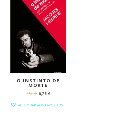
O INSTINTO DE
MORTE
O
O
7,50
€
6,75
€
PREÇO
PREÇO
ADICIONAR AOS FAVORITOS
ORIGINAL
ATUAL
ERA:
É:
7,50 €.
6,75 €.