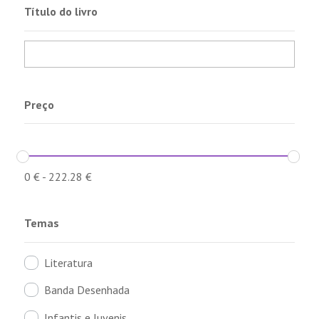
Título do livro
Preço
0
€
-
222.28
€
Temas
Literatura
Banda Desenhada
Infantis e Juvenis