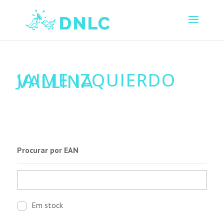
JAIME IZQUIERDO
VALLINA
Procurar por EAN
Em stock