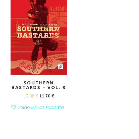
SOUTHERN
BASTARDS – VOL. 3
O
O
13,00
€
11,70
€
PREÇO
PREÇO
ADICIONAR AOS FAVORITOS
ORIGINAL
ATUAL
ERA:
É:
13,00 €.
11,70 €.