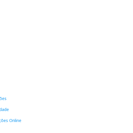
s
Contactos
ões
DNL Convergência
Rua Principal nº39-41, RC Direito,
idade
Loja 2
Vergas
ções Online
3840-555 Sto André de Vagos