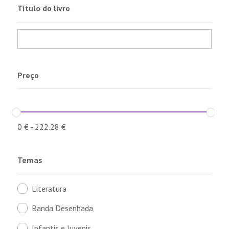
Título do livro
Preço
0
€
-
222.28
€
Temas
Literatura
Banda Desenhada
Infantis e Juvenis