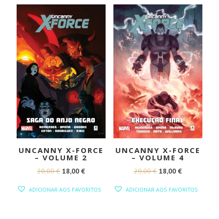
UNCANNY X-FORCE
UNCANNY X-FORCE
– VOLUME 2
– VOLUME 4
O
O
O
O
20,00
€
18,00
€
20,00
€
18,00
€
PREÇO
PREÇO
PREÇO
PREÇO
ADICIONAR AOS FAVORITOS
ADICIONAR AOS FAVORITOS
ORIGINAL
ATUAL
ORIGINAL
ATUAL
ERA:
É:
ERA:
É: