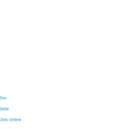
s
Contactos
ões
DNL Convergência
Rua Principal nº39-41, RC Direito,
idade
Loja 2
Vergas
ções Online
3840-555 Sto André de Vagos