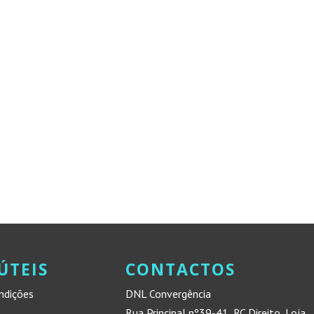
ÚTEIS
CONTACTOS
ndições
DNL Convergência
Rua Principal nº39-41, RC Direito, Loja