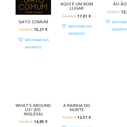
AQUI É UM BOM
ÃO ÃO
LUGAR
O
13,90
€
12
O
O
18,90
€
17,01
€
PR
GATO COMUM
ADICIONA
PREÇO
PREÇO
OR
ADICIONAR AOS
O
O
16,90
€
15,21
€
FAVORITO
ORIGINAL
ATUAL
ERA
FAVORITOS
PREÇO
PREÇO
ERA:
É:
ADICIONAR AOS
13,
ORIGINAL
ATUAL
18,90 €.
17,01 €.
FAVORITOS
ERA:
É:
16,90 €.
15,21 €.
WHAT’S AROUND
A RAINHA DO
US? (ED.
NORTE
INGLESA)
O
O
13,90
€
12,51
€
O
O
16,50
€
14,85
€
PREÇO
PREÇO