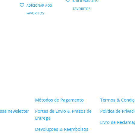
ADICIONAR AOS
PREÇO
PREÇO
ORIGINAL
ATUAL
ADICIONAR AOS
FAVORITOS
ORIGINAL
ATUAL
ERA:
É:
FAVORITOS
ERA:
É:
13,90 €.
12,51 €.
16,50 €.
14,85 €.
Apoio ao Cliente
Links Útei
Métodos de Pagamento
Termos & Condiç
ssa newsletter
Portes de Envio & Prazos de
Política de Privac
Entrega
Livro de Reclama
Devoluções & Reembolsos