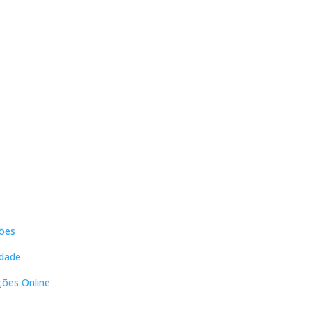
s
Contactos
ões
DNL Convergência
Rua Principal nº39-41, RC Direito,
idade
Loja 2
Vergas
ções Online
3840-555 Sto André de Vagos