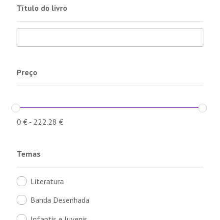
Título do livro
Preço
0
€
-
222.28
€
Temas
Literatura
Banda Desenhada
Infantis e Juvenis