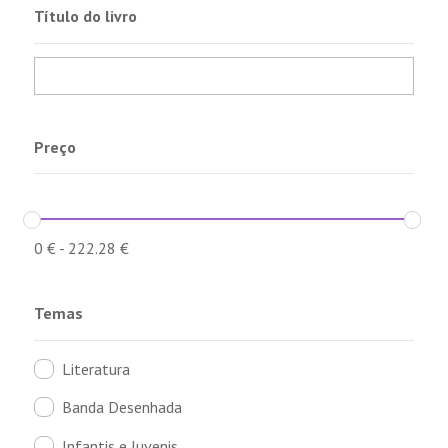
Título do livro
Preço
0
€
-
222.28
€
Temas
Literatura
Banda Desenhada
Infantis e Juvenis