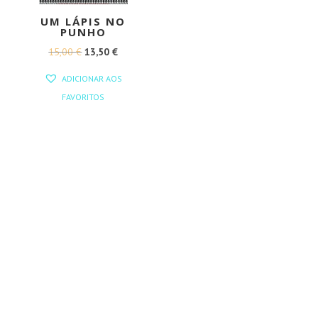
UM LÁPIS NO
PUNHO
O
O
15,00
€
13,50
€
PREÇO
PREÇO
ADICIONAR AOS
ORIGINAL
ATUAL
FAVORITOS
ERA:
É:
15,00 €.
13,50 €.