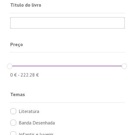
Título do livro
Preço
0
€
-
222.28
€
Temas
Literatura
Banda Desenhada
Infantis e Juvenis