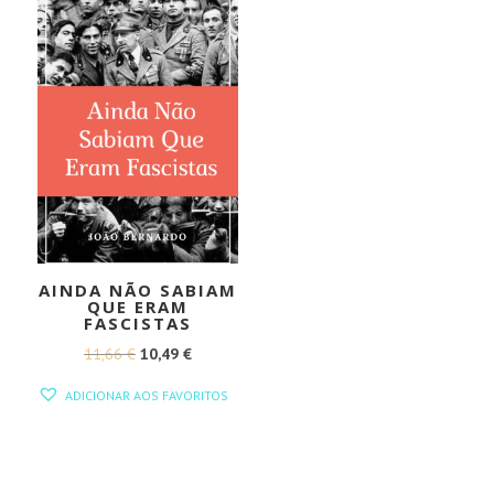
AINDA NÃO SABIAM
QUE ERAM
FASCISTAS
O
O
11,66
€
10,49
€
PREÇO
PREÇO
ADICIONAR AOS FAVORITOS
ORIGINAL
ATUAL
ERA:
É:
11,66 €.
10,49 €.