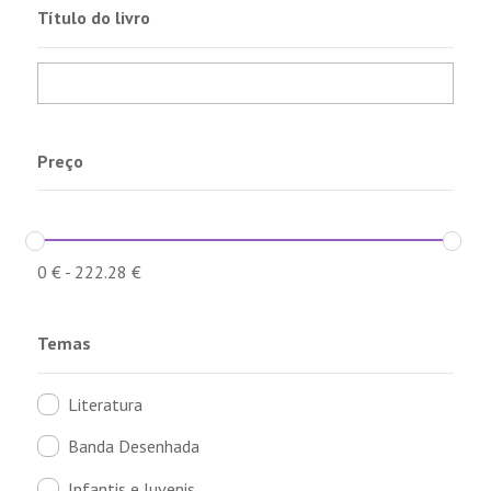
Título do livro
Preço
0
€
-
222.28
€
Temas
Literatura
Banda Desenhada
Infantis e Juvenis