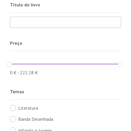
Título do livro
Preço
0
€
-
222.28
€
Temas
Literatura
Banda Desenhada
Infantis e Juvenis