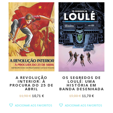
A REVOLUÇÃO
OS SEGREDOS DE
INTERIOR: À
LOULÉ: UMA
PROCURA DO 25 DE
HISTÓRIA EM
ABRIL
BANDA DESENHADA
O
O
O
O
11,90
€
10,71
€
13,00
€
11,70
€
PREÇO
PREÇO
PREÇO
PREÇO
ADICIONAR AOS FAVORITOS
ADICIONAR AOS FAVORITOS
ORIGINAL
ATUAL
ORIGINAL
ATUAL