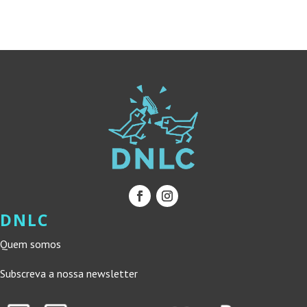
ERA:
É:
ERA:
É:
11,90 €.
10,71 €.
13,00 €.
11,70 €.
DNLC
Quem somos
Subscreva a nossa newsletter