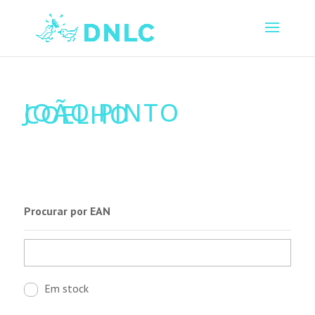
JOÃO PINTO
COELHO
Procurar por EAN
Em stock