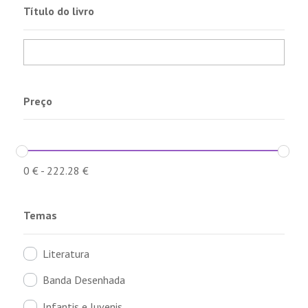
Título do livro
Preço
0
€
-
222.28
€
Temas
Literatura
Banda Desenhada
Infantis e Juvenis