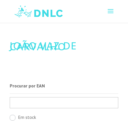
JOÃO VAZ DE
CARVALHO
Procurar por EAN
Em stock