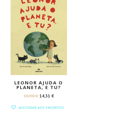
LEONOR AJUDA O
PLANETA, E TU?
O
O
15,90
€
14,31
€
PREÇO
PREÇO
ADICIONAR AOS FAVORITOS
ORIGINAL
ATUAL
ERA:
É:
15,90 €.
14,31 €.