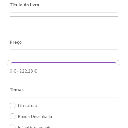
Título do livro
Preço
0
€
-
222.28
€
Temas
Literatura
Banda Desenhada
Infantis e Juvenis