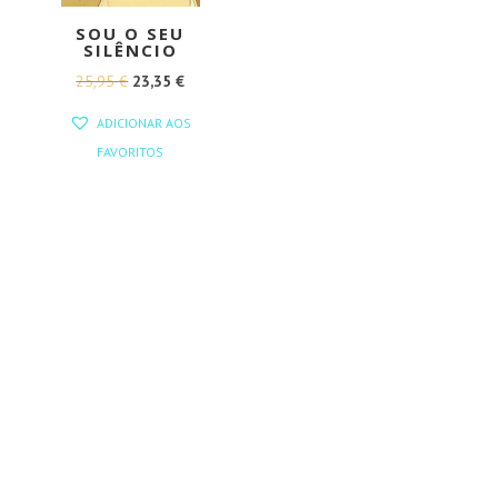
SOU O SEU
SILÊNCIO
O
O
25,95
€
23,35
€
PREÇO
PREÇO
ADICIONAR AOS
ORIGINAL
ATUAL
FAVORITOS
ERA:
É:
25,95 €.
23,35 €.