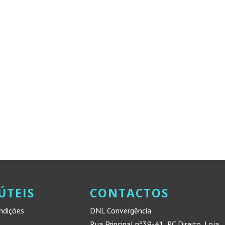
ÚTEIS
CONTACTOS
ndições
DNL Convergência
Rua Principal nº39-41, RC Direito, Loja