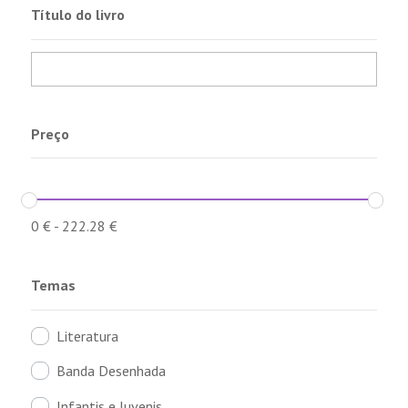
Título do livro
Preço
0
€
-
222.28
€
Temas
Literatura
Banda Desenhada
Infantis e Juvenis