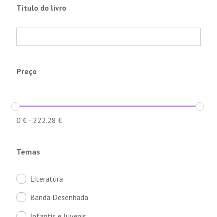
Título do livro
Preço
0
€
-
222.28
€
Temas
Literatura
Banda Desenhada
Infantis e Juvenis