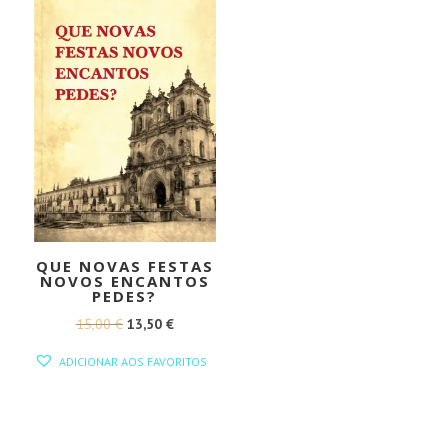
QUE NOVAS FESTAS
NOVOS ENCANTOS
PEDES?
O
O
15,00
€
13,50
€
PREÇO
PREÇO
ADICIONAR AOS FAVORITOS
ORIGINAL
ATUAL
ERA:
É:
15,00 €.
13,50 €.