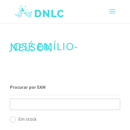
JOSÉ EMÍLIO-
NELSON
Procurar por EAN
Em stock