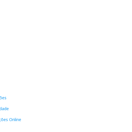
s
Contactos
ões
DNL Convergência
Rua Principal nº39-41, RC Direito,
idade
Loja 2
Vergas
ções Online
3840-555 Sto André de Vagos