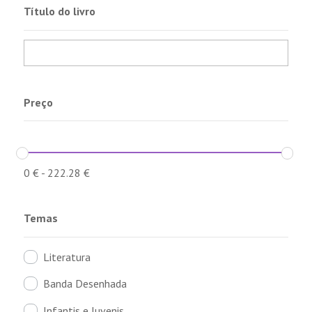
Título do livro
Preço
0
€
-
222.28
€
Temas
Literatura
Banda Desenhada
Infantis e Juvenis