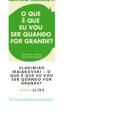
VLADIMIRO
MAIAKOVSKI – O
QUE É QUE EU VOU
SER QUANDO FOR
GRANDE?
O
O
13,00
€
11,70
€
PREÇO
PREÇO
ADICIONAR AOS FAVORITOS
ORIGINAL
ATUAL
ERA:
É: