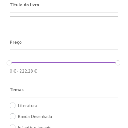
Título do livro
Preço
0
€
-
222.28
€
Temas
Literatura
Banda Desenhada
Infantis e Juvenis