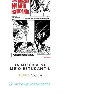
DA MISÉRIA NO
MEIO ESTUDANTIL
O
O
15,00
€
13,50
€
PREÇO
PREÇO
ADICIONAR AOS FAVORITOS
ORIGINAL
ATUAL
ERA:
É:
15,00 €.
13,50 €.