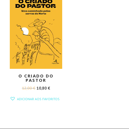
O CRIADO DO
PASTOR
O
O
12,00
€
10,80
€
PREÇO
PREÇO
ADICIONAR AOS FAVORITOS
ORIGINAL
ATUAL
ERA:
É:
12,00 €.
10,80 €.