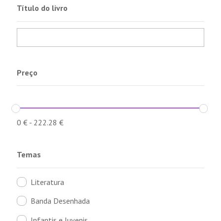
Título do livro
Preço
0
€
-
222.28
€
Temas
Literatura
Banda Desenhada
Infantis e Juvenis