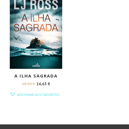
A ILHA SAGRADA
O
O
18,50
€
16,65
€
PREÇO
PREÇO
ADICIONAR AOS FAVORITOS
ORIGINAL
ATUAL
ERA:
É:
18,50 €.
16,65 €.