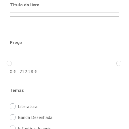
Título do livro
Preço
0
€
-
222.28
€
Temas
Literatura
Banda Desenhada
Infantis e Juvenis