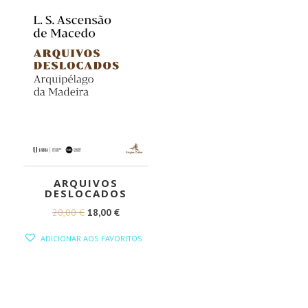
ARQUIVOS
DESLOCADOS
O
O
20,00
€
18,00
€
PREÇO
PREÇO
ADICIONAR AOS FAVORITOS
ORIGINAL
ATUAL
ERA:
É:
20,00 €.
18,00 €.