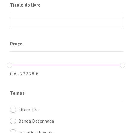
Título do livro
Preço
0
€
-
222.28
€
Temas
Literatura
Banda Desenhada
Infantis e Juvenis