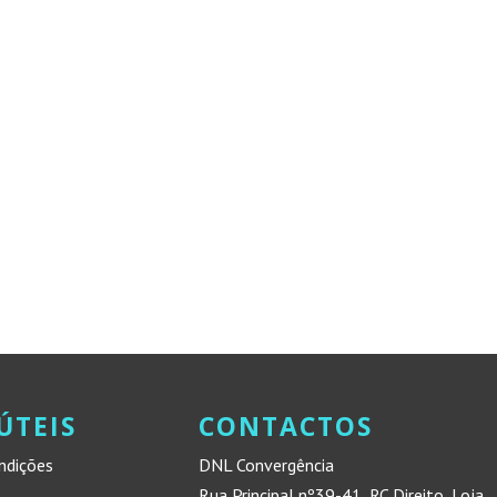
ÚTEIS
CONTACTOS
ndições
DNL Convergência
Rua Principal nº39-41, RC Direito, Loja