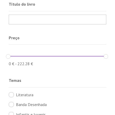
Título do livro
Preço
0
€
-
222.28
€
Temas
Literatura
Banda Desenhada
Infantis e Juvenis