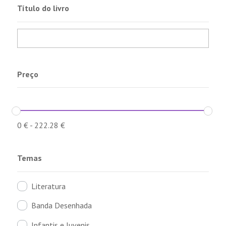
Título do livro
Preço
0
€
-
222.28
€
Temas
Literatura
Banda Desenhada
Infantis e Juvenis