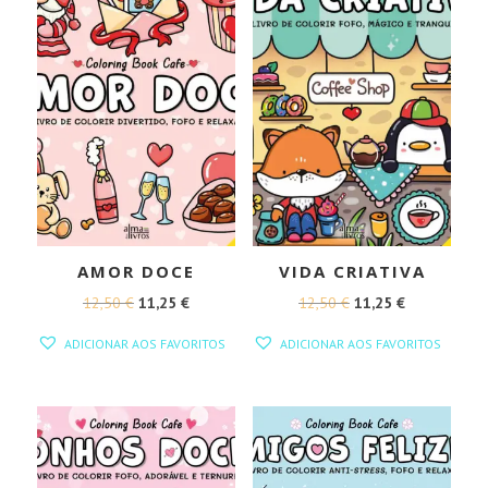
AMOR DOCE
VIDA CRIATIVA
O
O
O
O
12,50
€
11,25
€
12,50
€
11,25
€
PREÇO
PREÇO
PREÇO
PREÇO
ADICIONAR AOS FAVORITOS
ADICIONAR AOS FAVORITOS
ORIGINAL
ATUAL
ORIGINAL
ATUAL
ERA:
É:
ERA:
É:
12,50 €.
11,25 €.
12,50 €.
11,25 €.