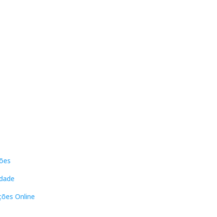
s
Contactos
ões
DNL Convergência
Rua Principal nº39-41, RC Direito,
idade
Loja 2
Vergas
ções Online
3840-555 Sto André de Vagos