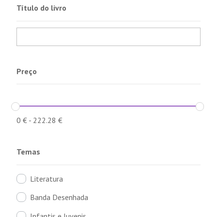
Título do livro
Preço
0
€
-
222.28
€
Temas
Literatura
Banda Desenhada
Infantis e Juvenis