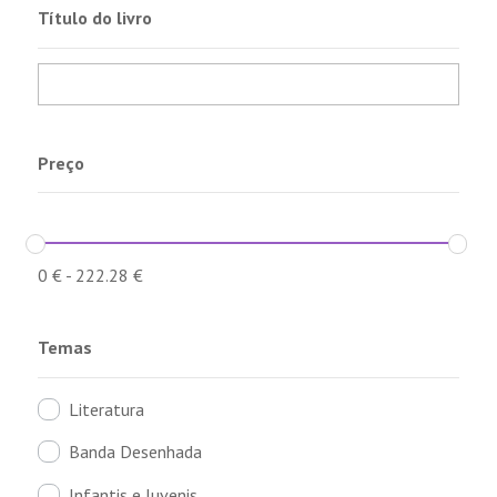
Título do livro
Preço
0
€
-
222.28
€
Temas
Literatura
Banda Desenhada
Infantis e Juvenis