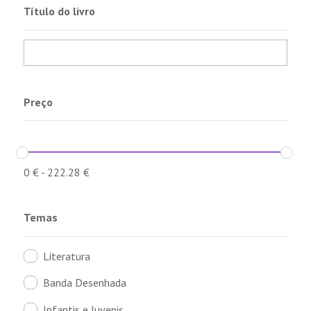
Título do livro
Preço
0
€
-
222.28
€
Temas
Literatura
Banda Desenhada
Infantis e Juvenis