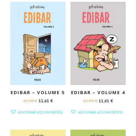
EDIBAR – VOLUME 5
EDIBAR – VOLUME 4
O
O
O
O
12,90
€
11,61
€
12,90
€
11,61
€
PREÇO
PREÇO
PREÇO
PREÇO
ADICIONAR AOS FAVORITOS
ADICIONAR AOS FAVORITOS
ORIGINAL
ATUAL
ORIGINAL
ATUAL
ERA:
É:
ERA:
É:
12,90 €.
11,61 €.
12,90 €.
11,61 €.