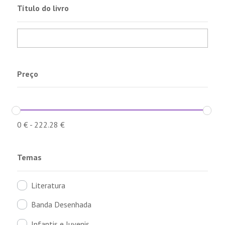
Título do livro
Preço
0
€
-
222.28
€
Temas
Literatura
Banda Desenhada
Infantis e Juvenis