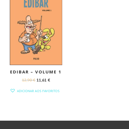
EDIBAR – VOLUME 1
O
O
12,90
€
11,61
€
PREÇO
PREÇO
ADICIONAR AOS FAVORITOS
ORIGINAL
ATUAL
ERA:
É:
12,90 €.
11,61 €.