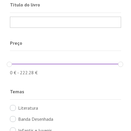
Título do livro
Preço
0
€
-
222.28
€
Temas
Literatura
Banda Desenhada
Infantis e Juvenis