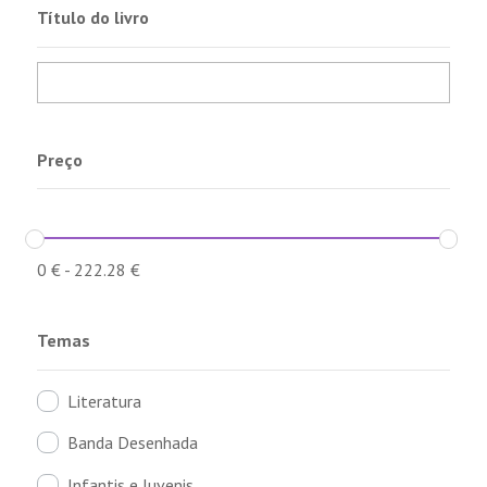
Título do livro
Preço
0
€
-
222.28
€
Temas
Literatura
Banda Desenhada
Infantis e Juvenis