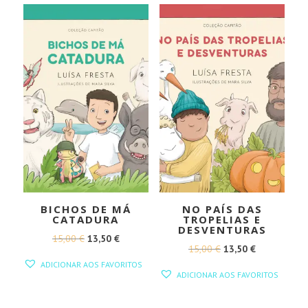
BICHOS DE MÁ
NO PAÍS DAS
CATADURA
TROPELIAS E
DESVENTURAS
O
O
15,00
€
13,50
€
O
O
15,00
€
13,50
€
PREÇO
PREÇO
ADICIONAR AOS FAVORITOS
PREÇO
PREÇO
ORIGINAL
ATUAL
ADICIONAR AOS FAVORITOS
ORIGINAL
ATUAL
ERA:
É:
ERA:
É: