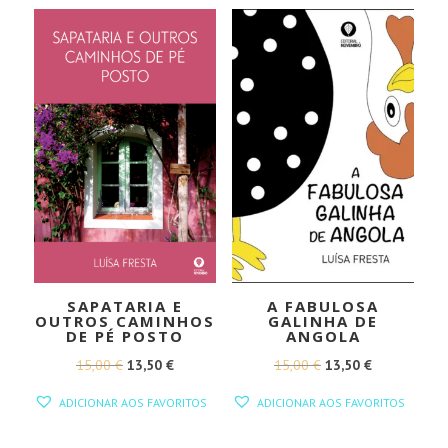
15,00 €.
13,50 €.
15,00 €.
13,50 €.
SAPATARIA E
A FABULOSA
OUTROS CAMINHOS
GALINHA DE
DE PÉ POSTO
ANGOLA
O
O
O
O
15,00
€
13,50
€
15,00
€
13,50
€
PREÇO
PREÇO
PREÇO
PREÇO
ADICIONAR AOS FAVORITOS
ADICIONAR AOS FAVORITOS
ORIGINAL
ATUAL
ORIGINAL
ATUAL
ERA:
É:
ERA:
É: