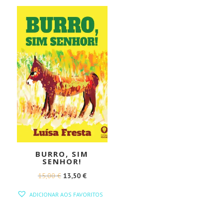
15,00 €.
13,50 €.
15,00 €.
13,50 €.
BURRO, SIM
SENHOR!
O
O
15,00
€
13,50
€
PREÇO
PREÇO
ADICIONAR AOS FAVORITOS
ORIGINAL
ATUAL
ERA:
É: