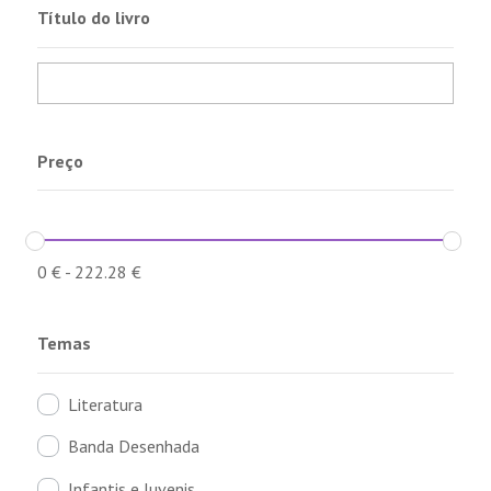
Título do livro
Preço
0
€
-
222.28
€
Temas
Literatura
Banda Desenhada
Infantis e Juvenis