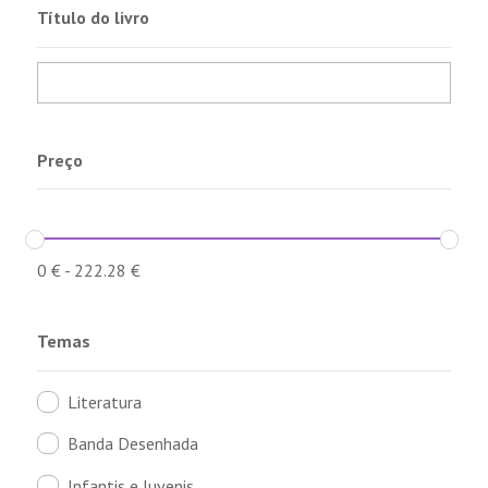
Título do livro
Preço
0
€
-
222.28
€
Temas
Literatura
Banda Desenhada
Infantis e Juvenis